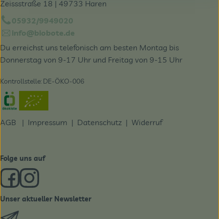
Zeissstraße 18 | 49733 Haren
05932/9949020
info@biobote.de
Du erreichst uns telefonisch am besten Montag bis
Donnerstag von 9-17 Uhr und Freitag von 9-15 Uhr
Kontrollstelle: DE-ÖKO-006
Externer Link zu https://www.oekokiste.de/
AGB
|
Impressum
|
Datenschutz |
Widerruf
Folge uns auf
Externer Link zu https://www.facebook.com/derBiobote/
Externer Link zu https://www.instagram.com/biobo
Unser aktueller Newsletter
Externer Link zu https://biobote.de/mailvorlage/newslet