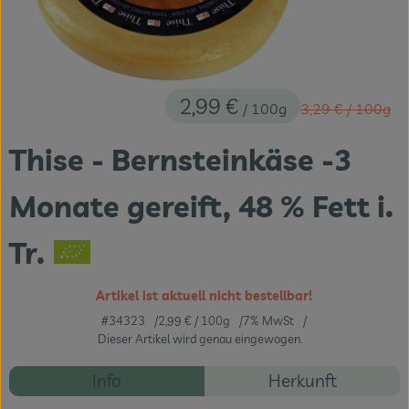
Themenwelten
Obst & Gemüse
Frischetheke
2,99 €
Alter Preis:
/ 100g
3,29 €
/ 100g
Vorratskammer
Thise - Bernsteinkäse -3
Naturdrogerie
Monate gereift, 48 % Fett i.
Getränke
Tr.
Das Konzept
Artikel ist aktuell nicht bestellbar!
#34323
2,99 €
/ 100g
7% MwSt
Über uns
Dieser Artikel wird genau eingewogen.
Service
Rezepte
Info
Herkunft
Firmenkunden