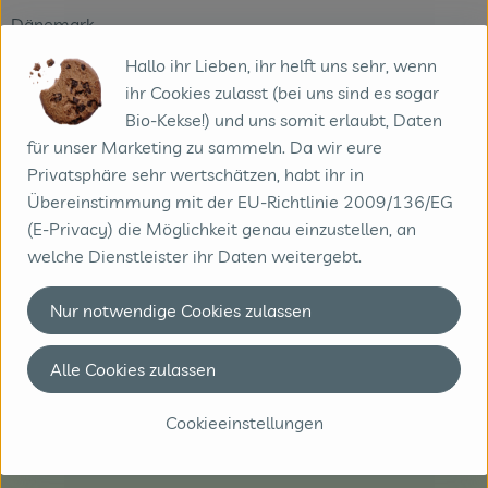
Dänemark
Hallo ihr Lieben, ihr helft uns sehr, wenn
Thise Mejeri
ihr Cookies zulasst (bei uns sind es sogar
AmbA
Bio-Kekse!) und uns somit erlaubt, Daten
DK 7870 Roslev
für unser Marketing zu sammeln. Da wir eure
Thise – die dänische Bio-Molkerei mit großer Leidenschaft
Privatsphäre sehr wertschätzen, habt ihr in
für Molkereiprodukte
Übereinstimmung mit der EU-Richtlinie 2009/136/EG
www.thise.dk
(E-Privacy) die Möglichkeit genau einzustellen, an
(Daten von Ecoinform)
welche Dienstleister ihr Daten weitergebt.
Thise Mejeri
Nur notwendige Cookies zulassen
Alle Cookies zulassen
Cookieeinstellungen
Kontakt
Biobote GmbH & Co. KG