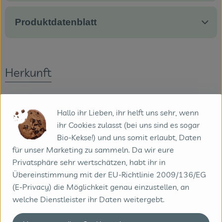
Produktdatenblatt
Herkunft
Hersteller: Berchtesgadener Land Bio
Hallo ihr Lieben, ihr helft uns sehr, wenn
Deutschland
ihr Cookies zulasst (bei uns sind es sogar
Bio-Kekse!) und uns somit erlaubt, Daten
für unser Marketing zu sammeln. Da wir eure
Privatsphäre sehr wertschätzen, habt ihr in
Übereinstimmung mit der EU-Richtlinie 2009/136/EG
Milchwerke Berchtesgadener Land Chiemgau eG
(E-Privacy) die Möglichkeit genau einzustellen, an
welche Dienstleister ihr Daten weitergebt.
D 83451 Piding
Kontrollnummer D-BY-M-037-20037-B