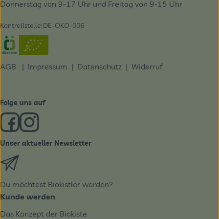
Donnerstag von 9-17 Uhr und Freitag von 9-15 Uhr
Kontrollstelle: DE-ÖKO-006
Externer Link zu https://www.oekokiste.de/
AGB
|
Impressum
|
Datenschutz |
Widerruf
Folge uns auf
Externer Link zu https://www.facebook.com/derBiobote/
Externer Link zu https://www.instagram.com/biobo
Unser aktueller Newsletter
Externer Link zu https://biobote.de/mailvorlage/newslet
Du möchtest Biokistler werden?
Kunde werden
Das Konzept der Biokiste