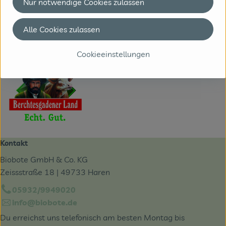
Nur notwendige Cookies zulassen
zur WebSite
(Daten von Ecoinform)
Alle Cookies zulassen
Berchtesgadener Land Bio
Cookieeinstellungen
Kontakt
Biobote GmbH & Co. KG
Zeissstraße 18 | 49733 Haren
05932/9949020
info@biobote.de
Du erreichst uns telefonisch am besten Montag bis