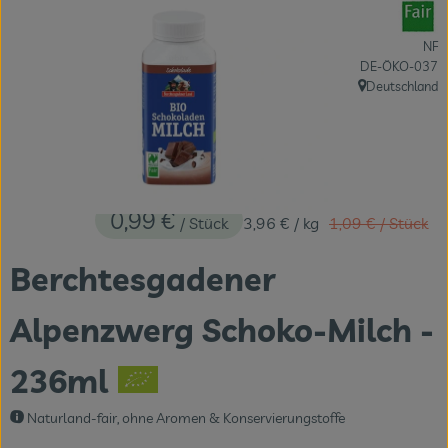
Themenwelten
NF
Obst & Gemüse
, Kontrollstelle:
DE-ÖKO-037
Deutschland
, Herkunft:
Frischetheke
Vorratskammer
Naturdrogerie
0,99 €
Alter Preis:
/ Stück
3,96 €
/ kg
1,09 €
/ Stück
Getränke
Berchtesgadener
Das Konzept
Alpenzwerg Schoko-Milch -
Über uns
236ml
Service
Naturland-fair, ohne Aromen & Konservierungstoffe
Firmenkunden