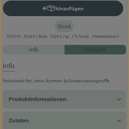
hinzufügen
Produkt zum Warenkorb hinzuf
Veranstaltungen
Blog
Stück
#20050
0,99 €
/ Stück
3,96 €
/ kg
7% MwSt
Handelsklasse II
Rezepte
Info
Herkunft
Es wurden ke
Entdecke passende Rezepte
Info
Naturland-fair, ohne Aromen & Konservierungstoffe
Produktinformationen
Zutaten