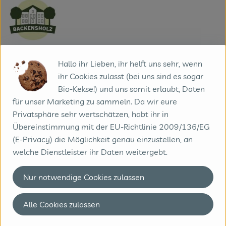
Rohmilchkäserei Backensholz
GmbH & Co. KG
Hallo ihr Lieben, ihr helft uns sehr, wenn
D 25885 Oster-Ohrstedt
ihr Cookies zulasst (bei uns sind es sogar
Moin Schleswig-Holstein,
Bio-Kekse!) und uns somit erlaubt, Daten
Rohmilchkäse – handwerklich, biologisch und preisgekrönt.
für unser Marketing zu sammeln. Da wir eure
Genau dafür steht unsere Hofkäserei Backensholz, gelegen
Privatsphäre sehr wertschätzen, habt ihr in
zwischen Nord- und Ostsee, umgeben von saftig grünen
Übereinstimmung mit der EU-Richtlinie 2009/136/EG
Wiesen und der frischen, salzigen Meeresluft. Hier beginnt
(E-Privacy) die Möglichkeit genau einzustellen, an
die Geschichte eines jeden unserer Käselaibe – und man
welche Dienstleister ihr Daten weitergebt.
schmeckt sofort den Unterschied.
Unser Familienbetrieb wird inzwischen in vierter
Nur notwendige Cookies zulassen
Generation geführt. Seit über 30 Jahren gehört die Käserei
fest dazu – selbstverständlich nach Bioland-Standards.
Alle Cookies zulassen
Im Mittelpunkt steht bei uns die Rohmilch von den eigenen