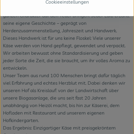
Kühen. Wir verzichten bewusst auf Pasteurisierung, so kann
Cookieeinstellungen
sich jeder Käse voll entfalten, Tiefe entwickeln und seinen
ganzen Charakter auf den Teller bringen. Jeder Laib erzählt
seine eigene Geschichte – geprägt von
Herdenzusammenstellung, Jahreszeit und Handwerk.
Dieses Handwerk ist für uns keine Floskel: Viele unserer
Käse werden von Hand gepflegt, gewendet und verpackt.
Wir arbeiten bewusst ohne Standardisierung und geben
jeder Sorte die Zeit, die sie braucht, um ihr volles Aroma zu
entwickeln.
Unser Team aus rund 100 Menschen bringt dafür täglich
viel Erfahrung und echtes Herzblut mit. Dabei denken wir
unseren Hof als Kreislauf: von der Landwirtschaft über
unsere Biogasanlage, die uns seit fast 20 Jahren
unabhängig von Heizöl macht, bis hin zur Käserei, dem
Hofladen mit Restaurant und unserem eigenen
Hofkindergarten.
Das Ergebnis: Einzigartiger Käse mit preisgekröntem