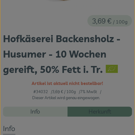
Themenwelten
Obst & Gemüse
3,69 €
/ 100g
Frischetheke
Hofkäserei Backensholz -
Vorratskammer
Husumer - 10 Wochen
Naturdrogerie
gereift, 50% Fett i. Tr.
Getränke
Artikel ist aktuell nicht bestellbar!
#34032
3,69 €
/ 100g
7% MwSt
Das Konzept
Dieser Artikel wird genau eingewogen.
Über uns
Rezepte
Info
Herkunft
Es wurden ke
Service
Entdecke passende Rezepte
Info
Firmenkunden