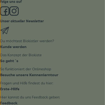
Folge uns auf
Externer Link zu https://www.facebook.com/derBiobote/
Externer Link zu https://www.instagram.com/biobo
Unser aktueller Newsletter
Externer Link zu https://biobote.de/mailvorlage/newslet
Du möchtest Biokistler werden?
Kunde werden
Das Konzept der Biokiste
So geht´s
So funktioniert der Onlineshop
Besuche unsere Kennenlerntour
Fragen und Hilfe findest du hier:
Erste-Hilfe
Hier kannst du uns Feedback geben:
Feedback