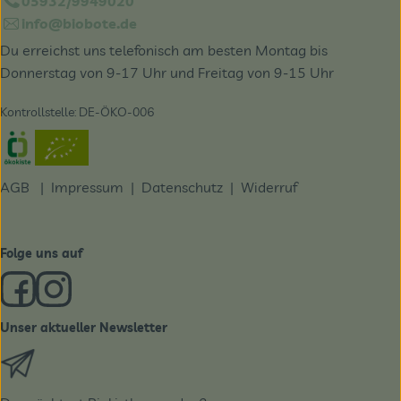
05932/9949020
info@biobote.de
Du erreichst uns telefonisch am besten Montag bis
Donnerstag von 9-17 Uhr und Freitag von 9-15 Uhr
Kontrollstelle: DE-ÖKO-006
Externer Link zu https://www.oekokiste.de/
AGB
|
Impressum
|
Datenschutz |
Widerruf
Folge uns auf
Externer Link zu https://www.facebook.com/derBiobote/
Externer Link zu https://www.instagram.com/biobo
Unser aktueller Newsletter
Externer Link zu https://biobote.de/mailvorlage/newslet