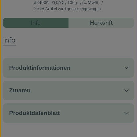
#34009
3,09 €
/ 100g
7% MwSt
Dieser Artikel wird genau eingewogen.
Veranstaltungen
Rezepte
Info
Herkunft
Blog
Es wurden ke
Entdecke passende Rezepte
Info
Produktinformationen
Zutaten
Produktdatenblatt