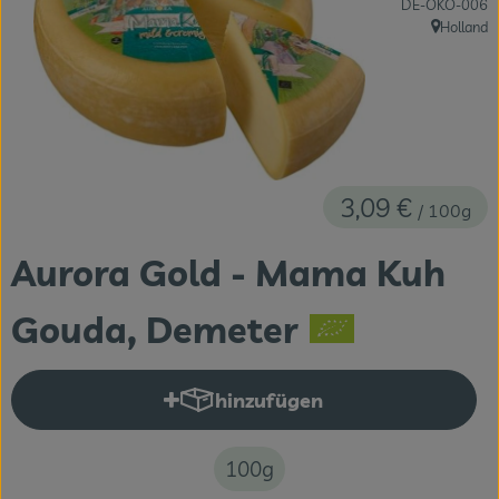
, Kontrollstelle:
DE-ÖKO-006
Themenwelten
Holland
, Herkunft:
Obst & Gemüse
Frischetheke
Vorratskammer
3,09 €
/ 100g
Naturdrogerie
Aurora Gold - Mama Kuh
Getränke
Gouda, Demeter
Das Konzept
Über uns
hinzufügen
Produkt zum Warenkorb hinzuf
Service
100g
Firmenkunden