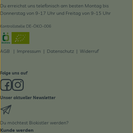
Du erreichst uns telefonisch am besten Montag bis
Donnerstag von 9-17 Uhr und Freitag von 9-15 Uhr
Kontrollstelle: DE-ÖKO-006
Externer Link zu https://www.oekokiste.de/
AGB
|
Impressum
|
Datenschutz |
Widerruf
Folge uns auf
Externer Link zu https://www.facebook.com/derBiobote/
Externer Link zu https://www.instagram.com/biobo
Unser aktueller Newsletter
Externer Link zu https://biobote.de/mailvorlage/newslet
Du möchtest Biokistler werden?
Kunde werden