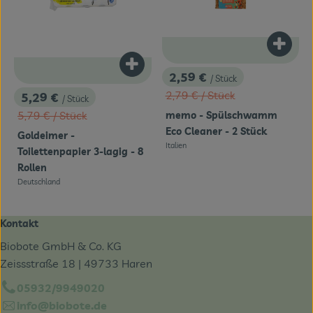
Produk
Produkt zum Warenkorb hinzufügen
2,59 €
/ Stück
, Preis:
, Alter Preis:
2,79 €
/ Stück
5,29 €
/ Stück
, Preis:
, Alter Preis:
5,79 €
/ Stück
memo - Spülschwamm
Eco Cleaner - 2 Stück
Goldeimer -
Italien
, Herkunft:
Toilettenpapier 3-lagig - 8
Rollen
Deutschland
, Herkunft:
Kontakt
Biobote GmbH & Co. KG
Zeissstraße 18 | 49733 Haren
05932/9949020
info@biobote.de