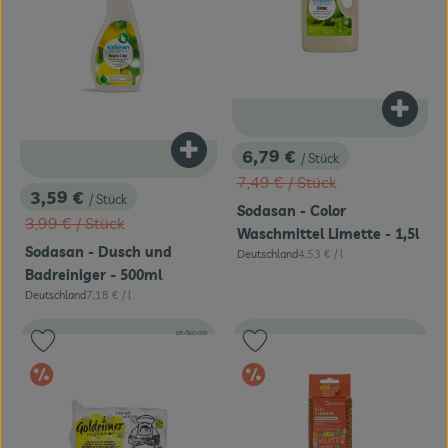
Produk
6,79 €
Produkt zum Warenkorb hinzufügen
/ Stück
, Preis:
, Alter Preis:
7,49 €
/ Stück
3,59 €
/ Stück
, Preis:
Sodasan - Color
, Alter Preis:
3,99 €
/ Stück
Waschmittel Limette - 1,5l
Sodasan - Dusch und
, Referenzpreis:
Deutschland
4,53 €
/ l
, Herkunft:
Badreiniger - 500ml
, Referenzpreis:
Deutschland
7,18 €
/ l
, Herkunft:
, Kontrollstelle:
, Kontrollstel
DE-ÖKO-006
, Verb
Produkt zu Favouriten hinzufügen
Produkt zu Favouriten hinzufügen
Im Angebot
Im Angebot