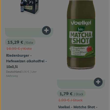
Produkt zum Warenkorb hinzufügen
15,29 €
/ Kiste
, Preis:
, Alter Preis:
16,99 €
/ Kiste
Riedenburger -
Hefeweizen alkoholfrei -
10x0,5l
, Referenzpreis:
Deutschland
3,06 €
/ Liter
, Herkunft:
Mehrweg
Produk
1,79 €
/ Stück
, Preis:
, Alter Preis:
1,99 €
/ Stück
Voelkel - Matcha Shot -