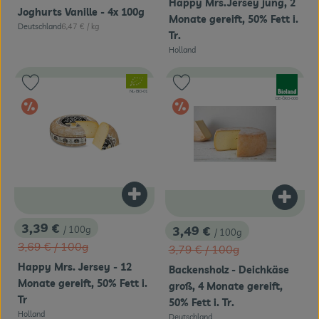
Happy Mrs.Jersey jung, 2
Joghurts Vanille - 4x 100g
Monate gereift, 50% Fett i.
, Referenzpreis:
Deutschland
6,47 €
/ kg
, Herkunft:
Tr.
Holland
, Herkunft:
, Verband:
, Verband:
Produkt zu Favouriten hinzufügen
Produkt zu Favouriten hinzufügen
, Kontrollstelle:
NL-BIO-01
, Kontrollstelle:
DE-ÖKO-006
Im Angebot
Im Angebot
Produkt zum Warenkorb hinzufügen
Produk
3,39 €
3,49 €
/ 100g
/ 100g
, Preis:
, Preis:
, Alter Preis:
3,69 €
/ 100g
, Alter Preis:
3,79 €
/ 100g
Happy Mrs. Jersey - 12
Backensholz - Deichkäse
Monate gereift, 50% Fett i.
groß, 4 Monate gereift,
Tr
50% Fett i. Tr.
Holland
Deutschland
, Herkunft: