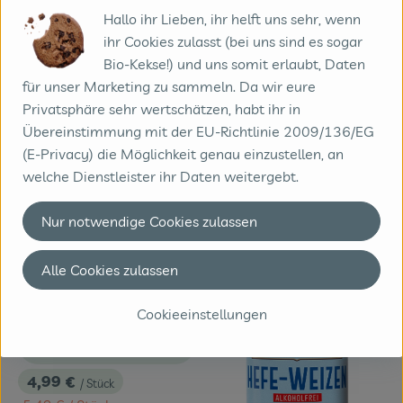
, Referenzpreis:
Deutschland
17,97 €
/ 1kg
, Herkunft:
Hallo ihr Lieben, ihr helft uns sehr, wenn
ihr Cookies zulasst (bei uns sind es sogar
, Verband:
, Verband:
Produkt zu Favouriten hinzufügen
Produkt zu Favouriten hinzufügen
, Kontrollstelle:
Bio-Kekse!) und uns somit erlaubt, Daten
DE-ÖKO-013
, Kontrollstelle:
DE-ÖKO-001
Im Angebot
Im Angebot
für unser Marketing zu sammeln. Da wir eure
Privatsphäre sehr wertschätzen, habt ihr in
Übereinstimmung mit der EU-Richtlinie 2009/136/EG
(E-Privacy) die Möglichkeit genau einzustellen, an
welche Dienstleister ihr Daten weitergebt.
Nur notwendige Cookies zulassen
Alle Cookies zulassen
Cookieeinstellungen
Produkt zum Warenkorb hinzufügen
4,99 €
/ Stück
, Preis: