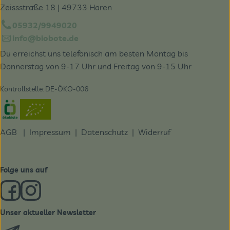
Zeissstraße 18 | 49733 Haren
05932/9949020
info@biobote.de
Du erreichst uns telefonisch am besten Montag bis
Donnerstag von 9-17 Uhr und Freitag von 9-15 Uhr
Kontrollstelle: DE-ÖKO-006
Externer Link zu https://www.oekokiste.de/
AGB
|
Impressum
|
Datenschutz |
Widerruf
Folge uns auf
Externer Link zu https://www.facebook.com/derBiobote/
Externer Link zu https://www.instagram.com/biobo
Unser aktueller Newsletter
Externer Link zu https://biobote.de/mailvorlage/newslet