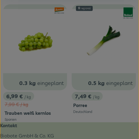
regional
, Verband:
, Verband
, Kontrollstelle:
DE-ÖKO-006
, Kontrollstelle:
DE-ÖKO-006
0.3 kg
eingeplant
0.5 kg
eingeplant
6,99 €
7,49 €
/ kg
/ kg
, Preis:
, Preis:
, Alter Preis:
7,99 €
/ kg
Porree
Deutschland
Trauben weiß kernlos
, Herkunft:
Spanien
, Herkunft:
Kontakt
Biobote GmbH & Co. KG