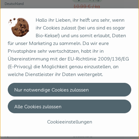
, Preis:
Deutschland
, Alter Preis:
10,99 €
/ kg
, Herkunft:
Spitzpaprika rot
Hallo ihr Lieben, ihr helft uns sehr, wenn
Deutschland
, Herkunft:
ihr Cookies zulasst (bei uns sind es sogar
regional
Im Angebot
Bio-Kekse!) und uns somit erlaubt, Daten
, Verband:
, Verband
, Kontrollstelle:
DE-ÖKO-006
für unser Marketing zu sammeln. Da wir eure
, Kontrollstelle:
DE-ÖKO-006
Privatsphäre sehr wertschätzen, habt ihr in
Übereinstimmung mit der EU-Richtlinie 2009/136/EG
(E-Privacy) die Möglichkeit genau einzustellen, an
welche Dienstleister ihr Daten weitergebt.
Nur notwendige Cookies zulassen
Alle Cookies zulassen
1 x 100g
eingeplant
1 Stück
eingeplant
3,49 €
3,99 €
Cookieeinstellungen
/ 100g
/ Stück
, Preis:
, Preis:
Pfifferlinge, Wildsammlung
Spitzkohl
PL
Deutschland
, Herkunft:
, Herkunft: