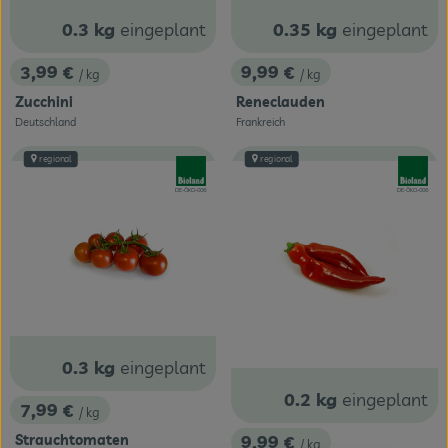
0.3 kg
eingeplant
0.35 kg
eingeplant
3,99 €
9,99 €
/ kg
/ kg
, Preis:
, Preis:
Zucchini
Reneclauden
Deutschland
Frankreich
, Herkunft:
, Herkunft:
regional
regional
, Verband:
, Verband
, Kontrollstelle:
, Kontrollstelle:
DE-ÖKO-006
DE-ÖKO-006
0.3 kg
eingeplant
0.2 kg
eingeplant
7,99 €
/ kg
, Preis:
9,99 €
Strauchtomaten
/ kg