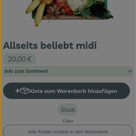
Themenwelten
Obst & Gemüse
Frischetheke
Allseits beliebt midi
Vorratskammer
20,00 €
Naturdrogerie
Info zum Sortiment
Getränke
Kiste zum Warenkorb hinzufügen
Kiste zum Warenkorb hinzufüge
Das Konzept
Über uns
Stück
Oder
Service
Alle Artikel einzeln in den Warenkorb
Firmenkunden