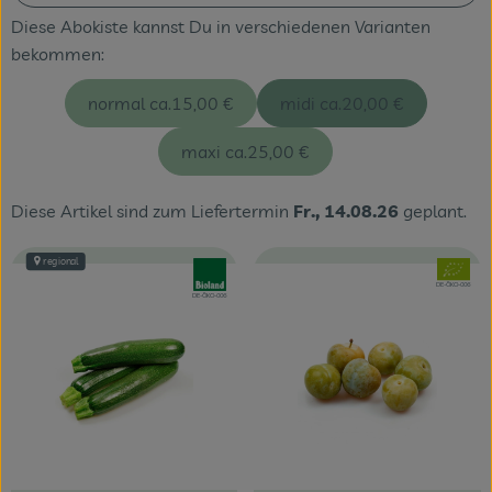
Diese Abokiste kannst Du in verschiedenen Varianten
Veranstaltungen
bekommen:
Blog
normal ca.
15,00 €
midi ca.
20,00 €
maxi ca.
25,00 €
Diese Artikel sind zum Liefertermin
Fr., 14.08.26
geplant.
regional
, Verband:
, Verband
, Kontrollstelle:
DE-ÖKO-006
, Kontrollstelle:
DE-ÖKO-006